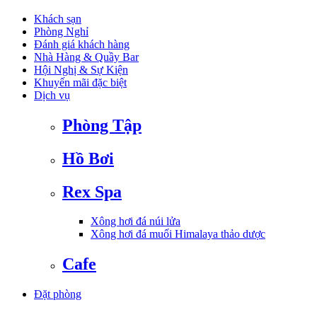
Khách sạn
Phòng Nghỉ
Đánh giá khách hàng
Nhà Hàng & Quầy Bar
Hội Nghị & Sự Kiện
Khuyến mãi đặc biệt
Dịch vụ
Phòng Tập
Hồ Bơi
Rex Spa
Xông hơi đá núi lửa
Xông hơi đá muối Himalaya thảo dược
Cafe
Đặt phòng