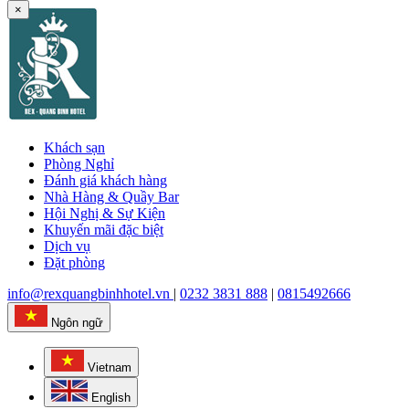
×
Khách sạn
Phòng Nghỉ
Đánh giá khách hàng
Nhà Hàng & Quầy Bar
Hội Nghị & Sự Kiện
Khuyến mãi đặc biệt
Dịch vụ
Đặt phòng
info@rexquangbinhhotel.vn
|
0232 3831 888
|
0815492666
Ngôn ngữ
Vietnam
English