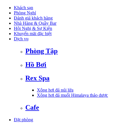
Khách sạn
Phòng Nghỉ
Đánh giá khách hàng
Nhà Hàng & Quầy Bar
Hội Nghị & Sự Kiện
Khuyến mãi đặc biệt
Dịch vụ
Phòng Tập
Hồ Bơi
Rex Spa
Xông hơi đá núi lửa
Xông hơi đá muối Himalaya thảo dược
Cafe
Đặt phòng