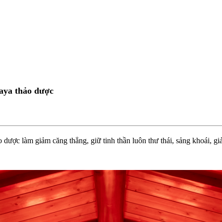
 đá muối Himalaya 
aya thảo dược
o dược làm giảm căng thẳng, giữ tinh thần luôn thư thái, sảng khoái,