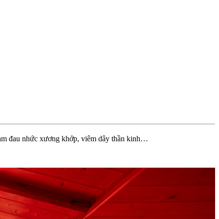
thảo dược
 giảm đau nhức xương khớp, viêm dây thần kinh…