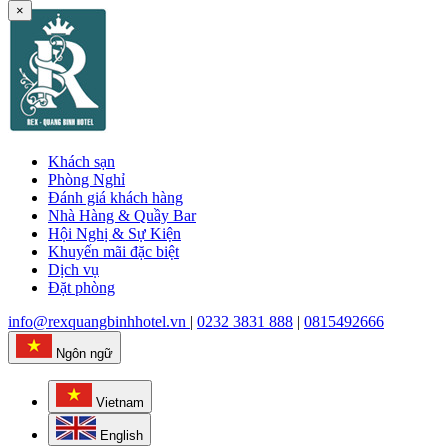
×
Khách sạn
Phòng Nghỉ
Đánh giá khách hàng
Nhà Hàng & Quầy Bar
Hội Nghị & Sự Kiện
Khuyến mãi đặc biệt
Dịch vụ
Đặt phòng
info@rexquangbinhhotel.vn
|
0232 3831 888
|
0815492666
Ngôn ngữ
Vietnam
English