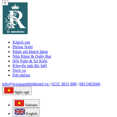
×
Khách sạn
Phòng Nghỉ
Đánh giá khách hàng
Nhà Hàng & Quầy Bar
Hội Nghị & Sự Kiện
Khuyến mãi đặc biệt
Dịch vụ
Đặt phòng
info@rexquangbinhhotel.vn
|
0232 3831 888
|
0815492666
Ngôn ngữ
Vietnam
English