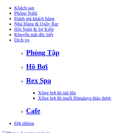
Khách sạn
Phòng Nghỉ
Đánh giá khách hàng
Nhà Hàng & Quầy Bar
Hội Nghị & Sự Kiện
Khuyến mãi đặc biệt
Dịch vụ
Phòng Tập
Hồ Bơi
Rex Spa
Xông hơi đá núi lửa
Xông hơi đá muối Himalaya thảo dược
Cafe
Đặt phòng