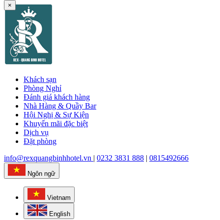
×
Khách sạn
Phòng Nghỉ
Đánh giá khách hàng
Nhà Hàng & Quầy Bar
Hội Nghị & Sự Kiện
Khuyến mãi đặc biệt
Dịch vụ
Đặt phòng
info@rexquangbinhhotel.vn
|
0232 3831 888
|
0815492666
Ngôn ngữ
Vietnam
English