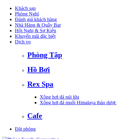
Khách sạn
Phòng Nghỉ
Đánh giá khách hàng
Nhà Hàng & Quầy Bar
Hội Nghị & Sự Kiện
Khuyến mãi đặc biệt
Dịch vụ
Phòng Tập
Hồ Bơi
Rex Spa
Xông hơi đá núi lửa
Xông hơi đá muối Himalaya thảo dược
Cafe
Đặt phòng