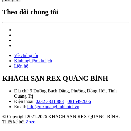
Theo dõi chúng tôi
Về chúng tôi
Kinh nghiệm du lịch
Liên hệ
KHÁCH SẠN REX QUẢNG BÌNH
Địa chỉ: 9 Đường Bạch Đằng, Phường Đồng Hới, Tỉnh
Quảng Trị
Điện thoại:
0232 3831 888
-
0815492666
Email:
info@rexquangbinhhotel.vn
© Copyright 2021-2026 KHÁCH SẠN REX QUẢNG BÌNH.
Thiết kế bởi
Zozo